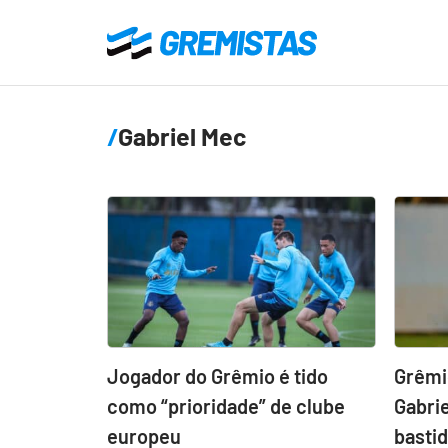
Ir
para
Gremistas
o
conteúdo
Gabriel Mec
principal
Jogador do Grêmio é tido
Grêmi
como “prioridade” de clube
Gabrie
europeu
basti