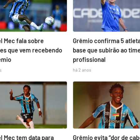
l Mec fala sobre
Grêmio confirma 5 atlet
es que vem recebendo
base que subirão ao tim
êmio
profissional
s
há 2 anos
el Mec tem data para
Grêmio evita “dor de ca