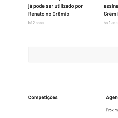
já pode ser utilizado por
assina
Renato no Grêmio
Grêmi
há 2 anos
há 2 ano
Competições
Agen
Próxim