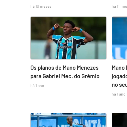
há 10 meses
há 11 me
Os planos de Mano Menezes
Mano 
para Gabriel Mec, do Grêmio
jogad
no se
há 1 ano
há 1 ano