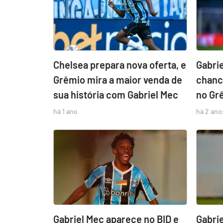
Chelsea prepara nova oferta, e
Gabrie
Grêmio mira a maior venda de
chanc
sua história com Gabriel Mec
no Gr
há 1 ano
há 2 ano
Gabriel Mec aparece no BID e
Gabri