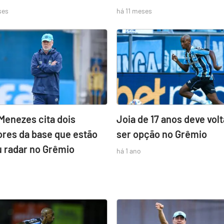
ses
há 11 meses
Menezes cita dois
Joia de 17 anos deve volt
ores da base que estão
ser opção no Grêmio
u radar no Grêmio
há 1 ano