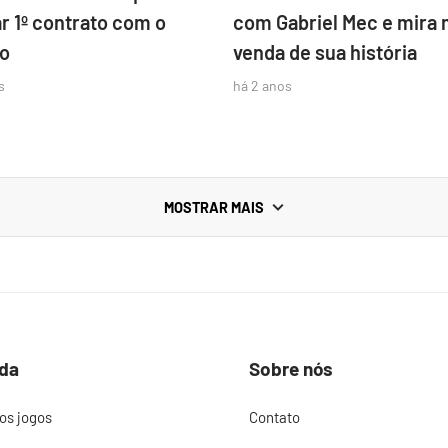
r 1º contrato com o
com Gabriel Mec e mira 
o
venda de sua história
s
há 2 anos
MOSTRAR MAIS
da
Sobre nós
os jogos
Contato