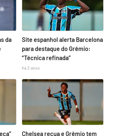
as da
Site espanhol alerta Barcelona
e
para destaque do Grêmio:
“Técnica refinada”
há 2 anos
beça”
Chelsea recua e Grêmio tem