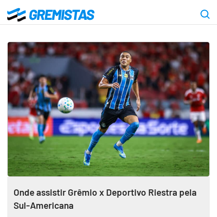
Ir
para
Gremistas
o
conteúdo
principal
Onde assistir Grêmio x Deportivo Riestra pela
Sul-Americana