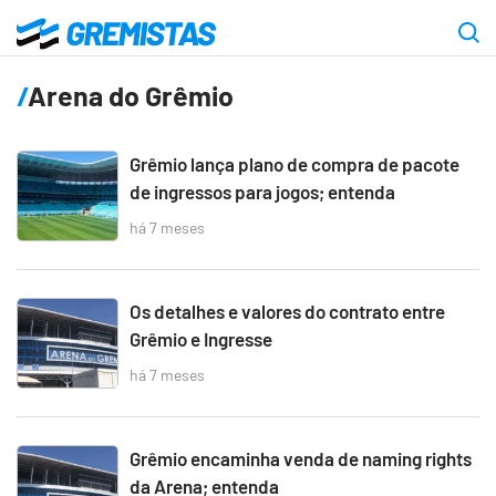
Ir
para
Gremistas
o
Arena do Grêmio
conteúdo
principal
Grêmio lança plano de compra de pacote
de ingressos para jogos; entenda
há 7 meses
Os detalhes e valores do contrato entre
Grêmio e Ingresse
há 7 meses
Grêmio encaminha venda de naming rights
da Arena; entenda