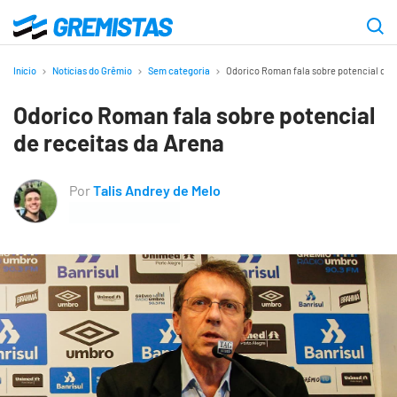
Ir
para
Gremistas
o
Início
Notícias do Grêmio
Sem categoria
Odorico Roman fala sobre potencial de 
conteúdo
Odorico Roman fala sobre potencial
principal
de receitas da Arena
Por
Talis Andrey de Melo