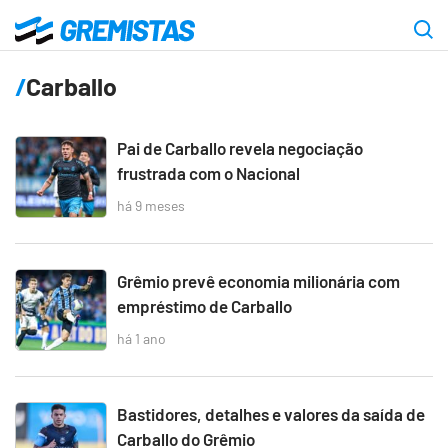
Ir
para
Gremistas
o
Carballo
conteúdo
principal
Pai de Carballo revela negociação
frustrada com o Nacional
há 9 meses
Grêmio prevê economia milionária com
empréstimo de Carballo
há 1 ano
Bastidores, detalhes e valores da saída de
Carballo do Grêmio