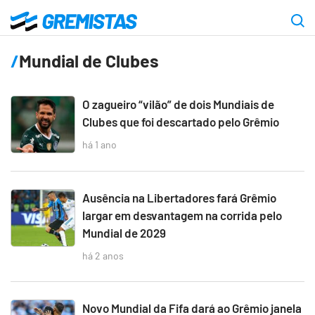
Ir
para
Gremistas
o
Mundial de Clubes
conteúdo
principal
O zagueiro “vilão” de dois Mundiais de
Clubes que foi descartado pelo Grêmio
há 1 ano
Ausência na Libertadores fará Grêmio
largar em desvantagem na corrida pelo
Mundial de 2029
há 2 anos
Novo Mundial da Fifa dará ao Grêmio janela