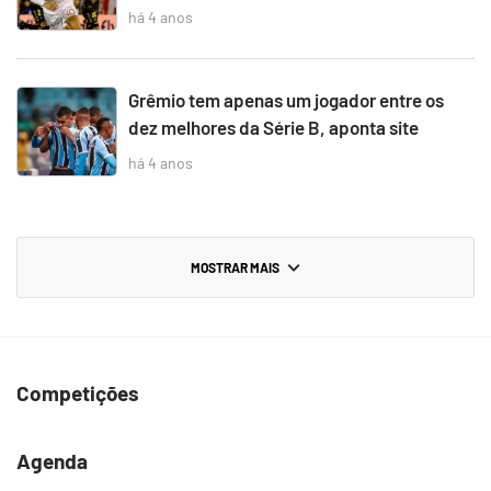
há 4 anos
Grêmio tem apenas um jogador entre os
dez melhores da Série B, aponta site
há 4 anos
MOSTRAR MAIS
Competições
Agenda