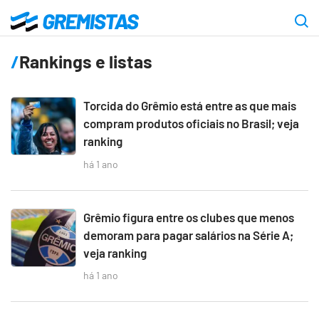
Ir
para
Gremistas
o
Rankings e listas
conteúdo
principal
Torcida do Grêmio está entre as que mais
compram produtos oficiais no Brasil; veja
ranking
há 1 ano
Grêmio figura entre os clubes que menos
demoram para pagar salários na Série A;
veja ranking
há 1 ano