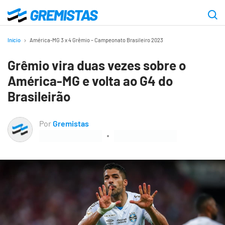
Ir
para
Gremistas
o
Início
América-MG 3 x 4 Grêmio – Campeonato Brasileiro 2023
conteúdo
Grêmio vira duas vezes sobre o
principal
América-MG e volta ao G4 do
Brasileirão
Por
Gremistas