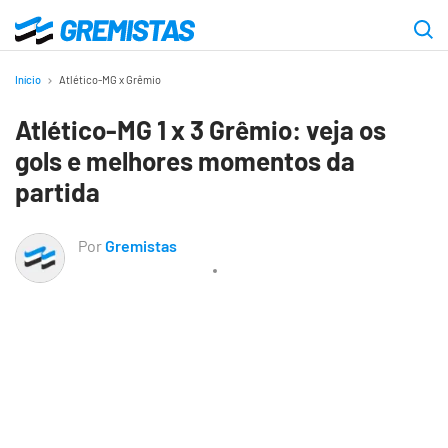
Ir
para
Gremistas
o
Início
Atlético-MG x Grêmio
conteúdo
Atlético-MG 1 x 3 Grêmio: veja os
principal
gols e melhores momentos da
partida
Por
Gremistas