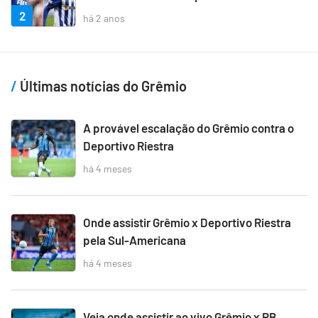
2
há 2 anos
Últimas notícias do Grêmio
A provável escalação do Grêmio contra o
Deportivo Riestra
há 4 meses
Onde assistir Grêmio x Deportivo Riestra
pela Sul-Americana
há 4 meses
Veja onde assistir ao vivo Grêmio x RB