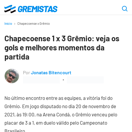
Ir
para
Gremistas
o
Início
Chapecoense x Grêmio
conteúdo
Chapecoense 1 x 3 Grêmio: veja os
principal
gols e melhores momentos da
partida
Por
Jonatas Bitencourt
No último encontro entre as equipes, a vitória foi do
Grêmio. Em jogo disputado no dia 20 de novembro de
2021, às 19:00, na Arena Condá, o Grêmio venceu pelo
placar de 3 a 1, em duelo válido pelo Campeonato
Brasileiro.