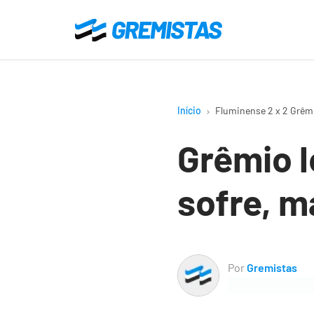
Ir
para
Gremistas
o
conteúdo
principal
Início
Fluminense 2 x 2 Grêm
Grêmio l
sofre, m
Por
Gremistas