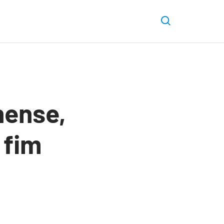
nense,
 fim