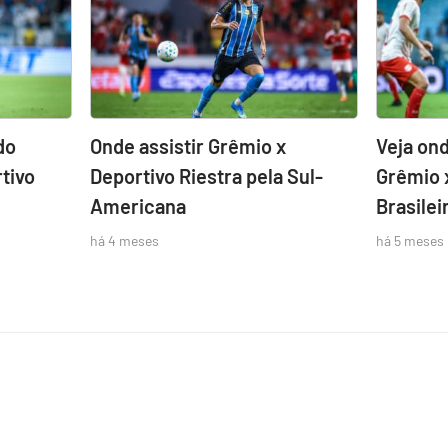
do
Onde assistir Grêmio x
Veja ond
tivo
Deportivo Riestra pela Sul-
Grêmio 
Americana
Brasilei
há 4 meses
há 5 meses