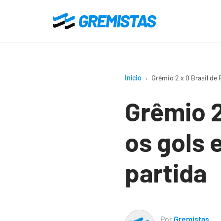
Ir
para
Gremistas
o
conteúdo
principal
Início
Grêmio 2 x 0 Brasil d
Grêmio 2
os gols
partida
Por
Gremistas