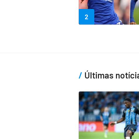
2
Últimas notíci