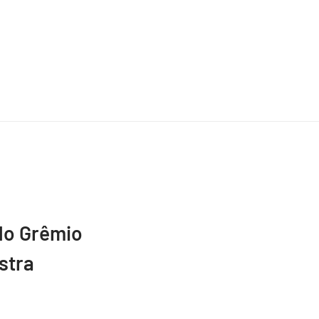
do Grêmio
stra