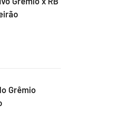
vivo Grêmio x RB
eirão
do Grêmio
o