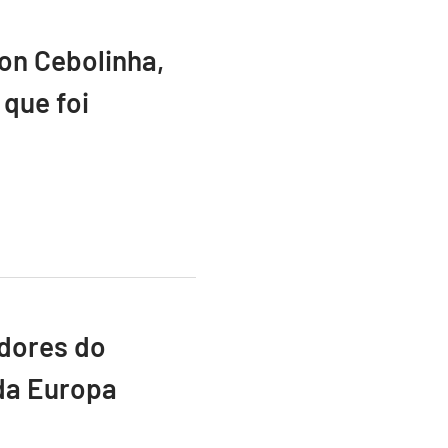
ton Cebolinha,
que foi
adores do
da Europa