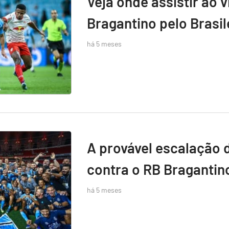
Veja onde assistir ao 
Bragantino pelo Brasil
há 5 meses
A provável escalação 
contra o RB Bragantin
há 5 meses