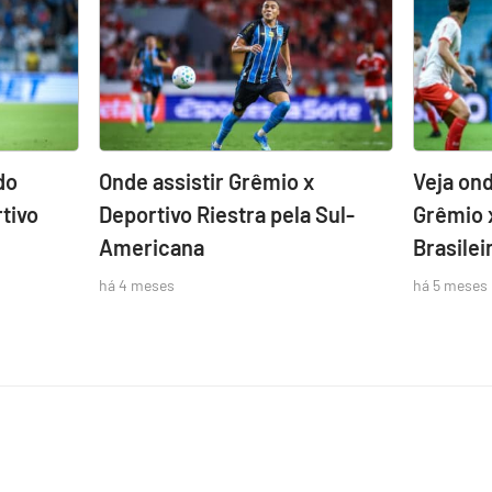
do
Onde assistir Grêmio x
Veja ond
tivo
Deportivo Riestra pela Sul-
Grêmio 
Americana
Brasilei
há 4 meses
há 5 meses