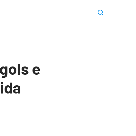
gols e
ida