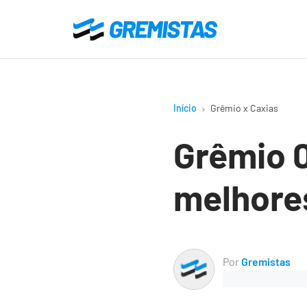
Ir
para
Gremistas
o
conteúdo
principal
Início
Grêmio x Caxias
Grêmio 0
melhore
Por
Gremistas