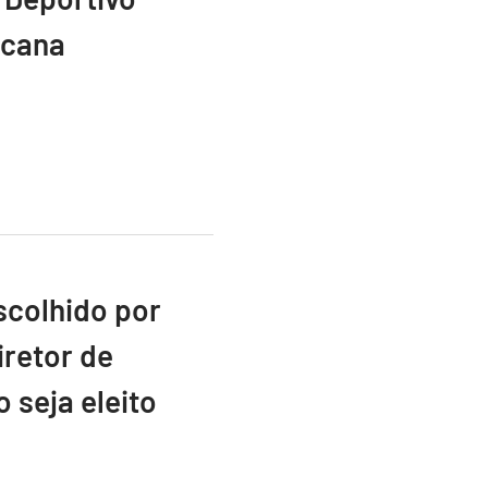
icana
scolhido por
retor de
 seja eleito