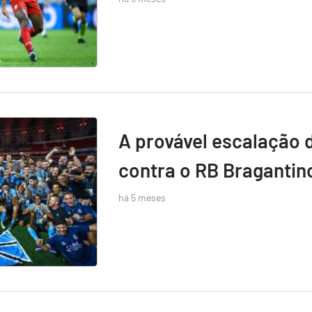
A provável escalação 
contra o RB Bragantin
há 5 meses