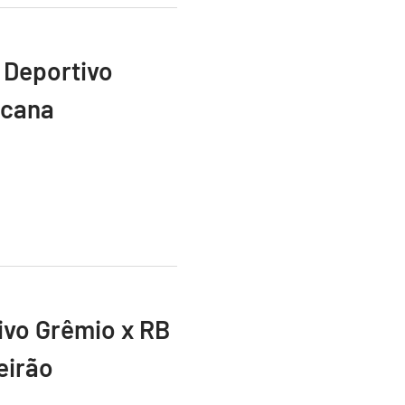
 Deportivo
icana
vivo Grêmio x RB
eirão