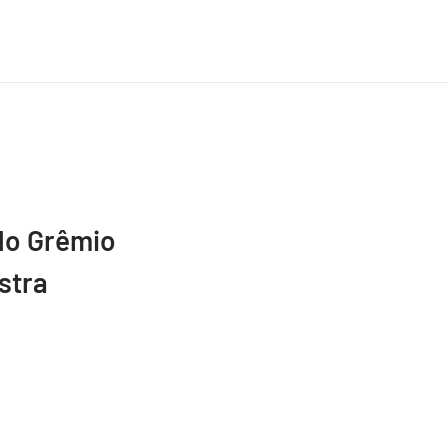
do Grêmio
stra