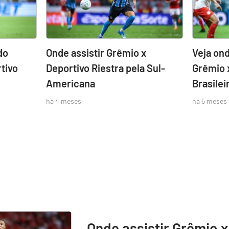
do
Onde assistir Grêmio x
Veja ond
tivo
Deportivo Riestra pela Sul-
Grêmio 
Americana
Brasilei
há 4 meses
há 5 meses
Onde assistir Grêmio x