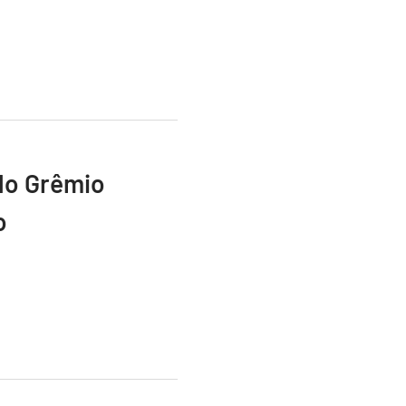
do Grêmio
o