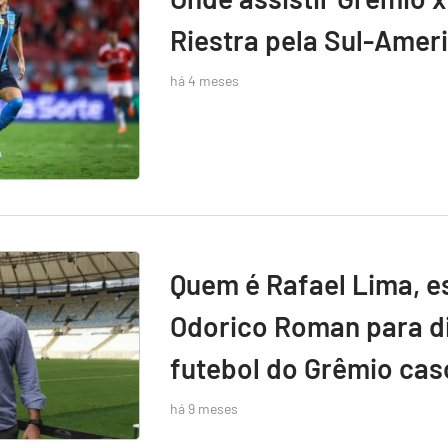
Riestra pela Sul-Amer
há 4 meses
Quem é Rafael Lima, e
Odorico Roman para di
futebol do Grêmio caso
há 9 meses