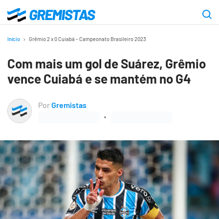
Ir
para
Gremistas
o
Início
Grêmio 2 x 0 Cuiabá – Campeonato Brasileiro 2023
conteúdo
Com mais um gol de Suárez, Grêmio
principal
vence Cuiabá e se mantém no G4
Por
Gremistas