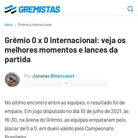
Ir
para
Gremistas
o
Início
Grêmio x Internacional
conteúdo
Grêmio 0 x 0 Internacional: veja os
principal
melhores momentos e lances da
partida
Por
Jonatas Bitencourt
No último encontro entre as equipes, o resultado foi de
empate. Em jogo disputado no dia 10 de julho de 2021, às
16:30, na Arena do Grêmio, as equipes empataram pelo
placar de 0 a 0, em duelo válido pelo Campeonato
Brasileiro.