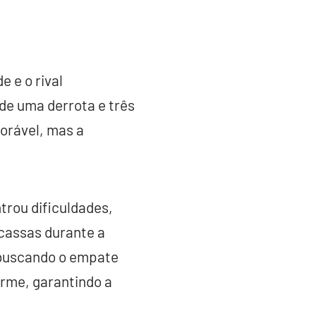
 e o rival
de uma derrota e três
vorável, mas a
trou dificuldades,
cassas durante a
 buscando o empate
irme, garantindo a