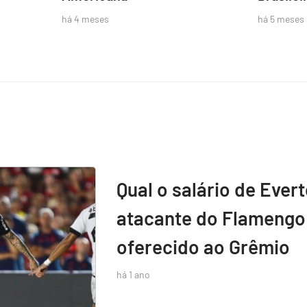
há 4 meses
há 5 meses
Qual o salário de Ever
atacante do Flamengo 
oferecido ao Grêmio
há 1 ano