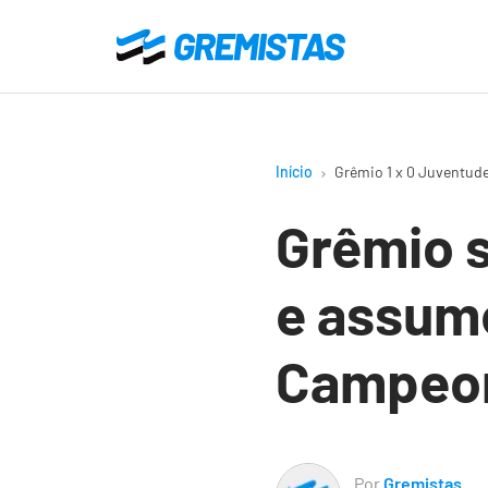
Ir
para
Gremistas
o
conteúdo
principal
Início
Grêmio 1 x 0 Juventu
Grêmio 
e assume
Campeon
Por
Gremistas