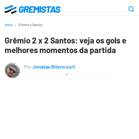
Ir
para
Gremistas
o
Início
Grêmio x Santos
conteúdo
Grêmio 2 x 2 Santos: veja os gols e
principal
melhores momentos da partida
Por
Jonatas Bitencourt