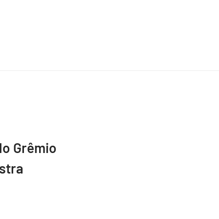
do Grêmio
stra