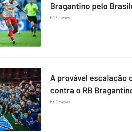
Bragantino pelo Brasil
há 5 meses
A provável escalação 
contra o RB Bragantin
há 5 meses