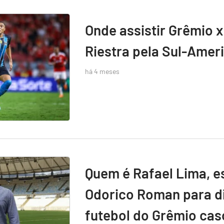
Onde assistir Grêmio x
Riestra pela Sul-Amer
há 4 meses
Quem é Rafael Lima, e
Odorico Roman para di
futebol do Grêmio caso