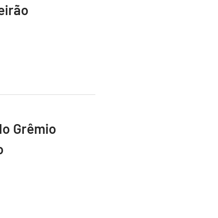
eirão
do Grêmio
o