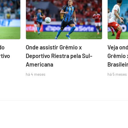
do
Onde assistir Grêmio x
Veja ond
tivo
Deportivo Riestra pela Sul-
Grêmio 
Americana
Brasilei
há 4 meses
há 5 meses