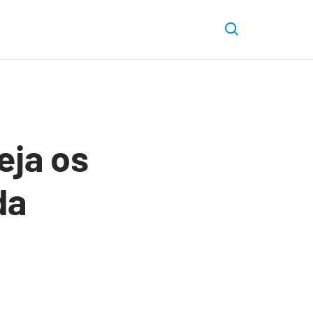
eja os
da