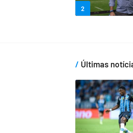
2
Últimas notíci