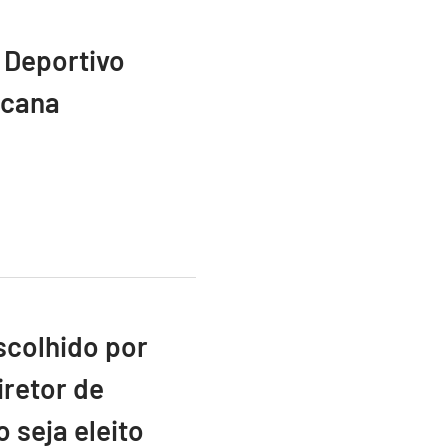
 Deportivo
icana
scolhido por
retor de
 seja eleito