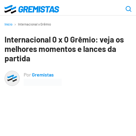
Ir
para
Gremistas
o
Início
Internacional x Grêmio
conteúdo
Internacional 0 x 0 Grêmio: veja os
principal
melhores momentos e lances da
partida
Por
Gremistas