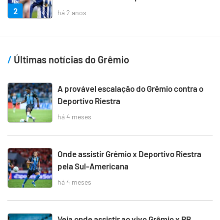
2
há 2 anos
Últimas notícias do Grêmio
A provável escalação do Grêmio contra o
Deportivo Riestra
há 4 meses
Onde assistir Grêmio x Deportivo Riestra
pela Sul-Americana
há 4 meses
Veja onde assistir ao vivo Grêmio x RB