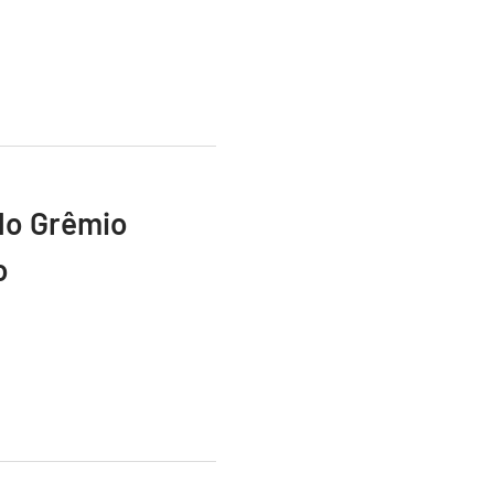
do Grêmio
o