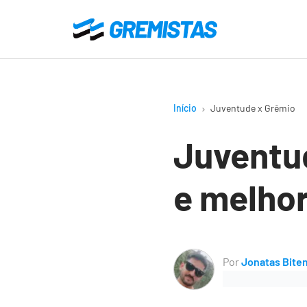
Ir
para
Gremistas
o
conteúdo
principal
Início
Juventude x Grêmio
Juventud
e melho
Por
Jonatas Bite