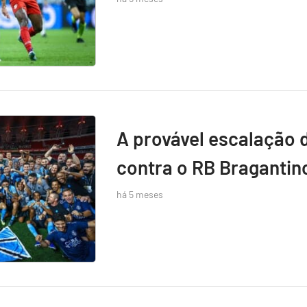
A provável escalação 
contra o RB Bragantin
há 5 meses