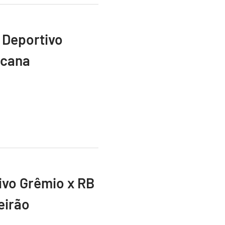
 Deportivo
icana
vivo Grêmio x RB
eirão