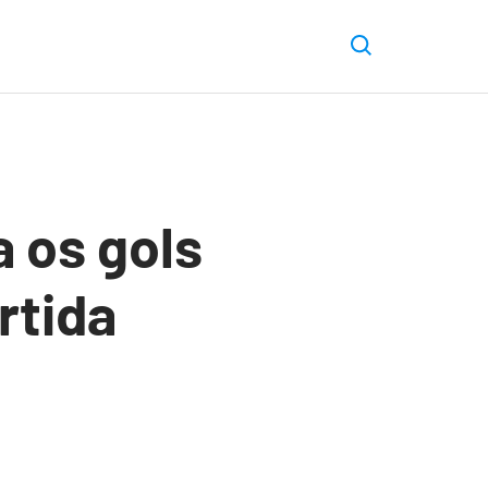
a os gols
rtida