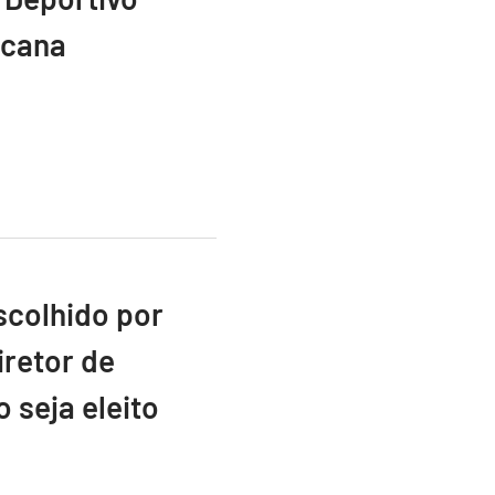
icana
scolhido por
retor de
 seja eleito