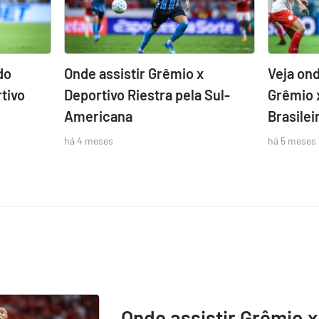
do
Onde assistir Grêmio x
Veja ond
tivo
Deportivo Riestra pela Sul-
Grêmio 
Americana
Brasilei
há 4 meses
há 5 meses
Onde assistir Grêmio x