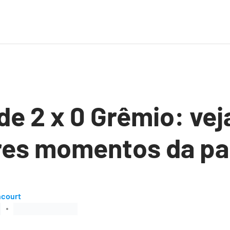
e 2 x 0 Grêmio: vej
res momentos da pa
ncourt