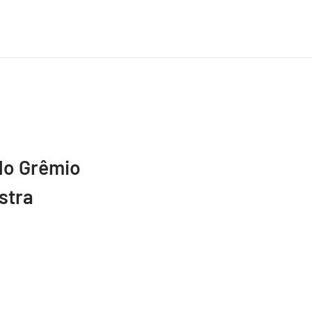
do Grêmio
stra