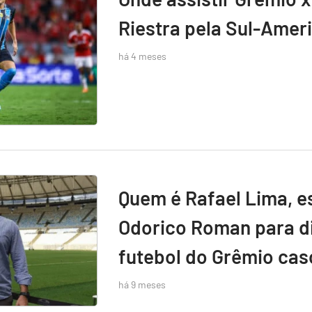
Riestra pela Sul-Amer
há 4 meses
Quem é Rafael Lima, e
Odorico Roman para di
futebol do Grêmio caso
há 9 meses