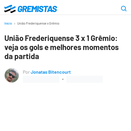
Ir
para
Gremistas
o
Início
União Frederiquense x Grêmio
conteúdo
União Frederiquense 3 x 1 Grêmio:
principal
veja os gols e melhores momentos
da partida
Por
Jonatas Bitencourt