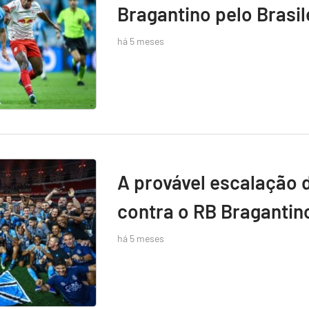
Bragantino pelo Brasil
há 5 meses
A provável escalação 
contra o RB Bragantin
há 5 meses