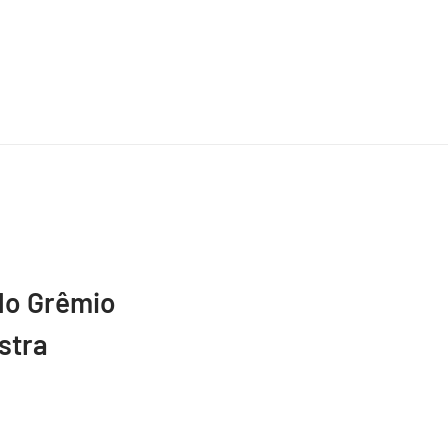
do Grêmio
stra