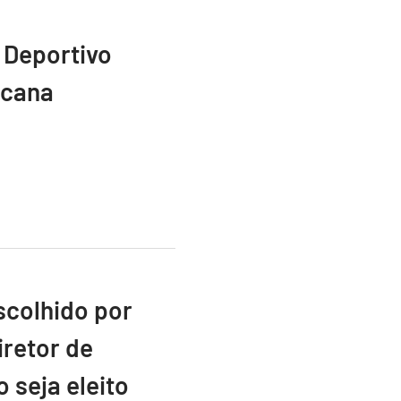
 Deportivo
icana
scolhido por
retor de
 seja eleito