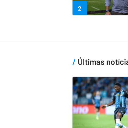
2
Últimas notíci