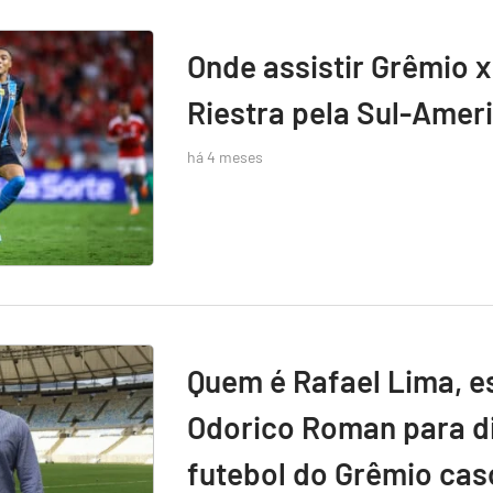
Onde assistir Grêmio x
Riestra pela Sul-Amer
há 4 meses
Quem é Rafael Lima, e
Odorico Roman para di
futebol do Grêmio caso