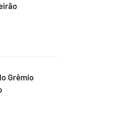
eirão
do Grêmio
o