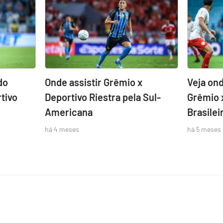
do
Onde assistir Grêmio x
Veja ond
tivo
Deportivo Riestra pela Sul-
Grêmio 
Americana
Brasilei
há 4 meses
há 5 meses