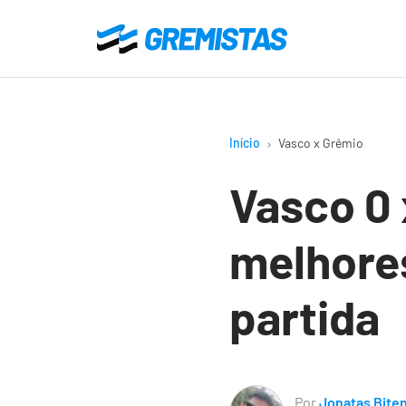
Ir
para
Gremistas
o
conteúdo
principal
Início
Vasco x Grêmio
Vasco 0 
melhore
partida
Por
Jonatas Bite