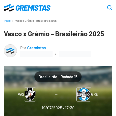
Ir
para
Gremistas
o
Início
Vasco x Grêmio – Brasileirão 2025
conteúdo
Vasco x Grêmio – Brasileirão 2025
principal
Por
Gremistas
Brasileirão – Rodada 15
–
VAS
GRE
19/07/2025 • 17:30