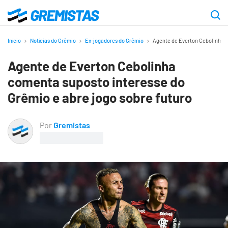
Ir
para
Gremistas
o
Início
Notícias do Grêmio
Ex-jogadores do Grêmio
Agente de Everton Cebolinha c
conteúdo
Agente de Everton Cebolinha
principal
comenta suposto interesse do
Grêmio e abre jogo sobre futuro
Por
Gremistas