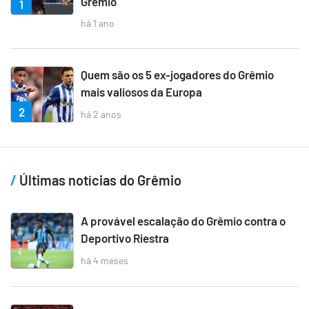
Grêmio
1
há 1 ano
Quem são os 5 ex-jogadores do Grêmio
mais valiosos da Europa
2
há 2 anos
Últimas notícias do Grêmio
A provável escalação do Grêmio contra o
Deportivo Riestra
há 4 meses