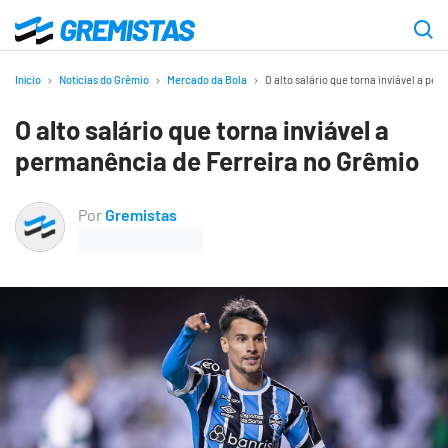
Ir
para
Gremistas
o
Início
Notícias do Grêmio
Mercado da Bola
O alto salário que torna inviável a pe
conteúdo
O alto salário que torna inviável a
principal
permanência de Ferreira no Grêmio
Por
Gremistas