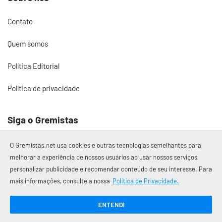
Contato
Quem somos
Política Editorial
Política de privacidade
Siga o Gremistas
O Gremistas.net usa cookies e outras tecnologias semelhantes para
melhorar a experiência de nossos usuários ao usar nossos serviços,
personalizar publicidade e recomendar conteúdo de seu interesse. Para
© 2017 – 2026 Gremistas.net
mais informações, consulte a nossa
Política de Privacidade.
Gremistas.net — Porto Alegre/RS
CNPJ: 58.223.500/0001-72
ENTENDI