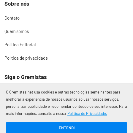
Sobre nós
Contato
Quem somos
Política Editorial
Política de privacidade
Siga o Gremistas
O Gremistas.net usa cookies e outras tecnologias semelhantes para
melhorar a experiência de nossos usuários ao usar nossos serviços,
personalizar publicidade e recomendar conteúdo de seu interesse. Para
© 2017 – 2026 Gremistas.net
mais informações, consulte a nossa
Política de Privacidade.
Gremistas.net — Porto Alegre/RS
CNPJ: 58.223.500/0001-72
ENTENDI