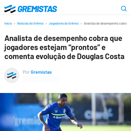
Ir
para
Gremistas
o
Início
Notícias do Grêmio
Jogadores do Grêmio
Analista de desempenho cobra qu
conteúdo
Analista de desempenho cobra que
principal
jogadores estejam “prontos” e
comenta evolução de Douglas Costa
Por
Gremistas