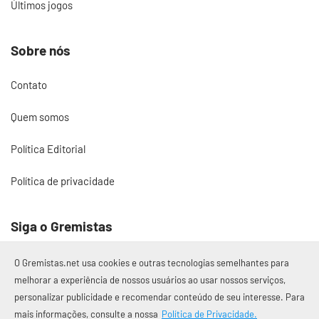
Últimos jogos
Sobre nós
Contato
Quem somos
Política Editorial
Política de privacidade
Siga o Gremistas
O Gremistas.net usa cookies e outras tecnologias semelhantes para
melhorar a experiência de nossos usuários ao usar nossos serviços,
personalizar publicidade e recomendar conteúdo de seu interesse. Para
© 2017 – 2026 Gremistas.net
mais informações, consulte a nossa
Política de Privacidade.
Gremistas.net — Porto Alegre/RS