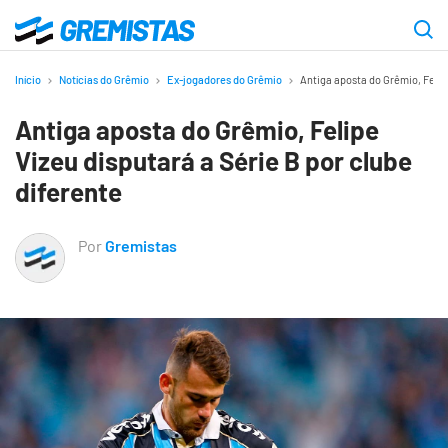
Ir
para
Gremistas
o
Início
Notícias do Grêmio
Ex-jogadores do Grêmio
Antiga aposta do Grêmio, Felipe
conteúdo
Antiga aposta do Grêmio, Felipe
principal
Vizeu disputará a Série B por clube
diferente
Por
Gremistas