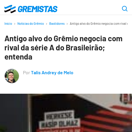
Ir
para
Gremistas
o
Início
Notícias do Grêmio
Bastidores
Antigo alvo do Grêmio negocia com rival da 
conteúdo
Antigo alvo do Grêmio negocia com
principal
rival da série A do Brasileirão;
entenda
Por
Talis Andrey de Melo