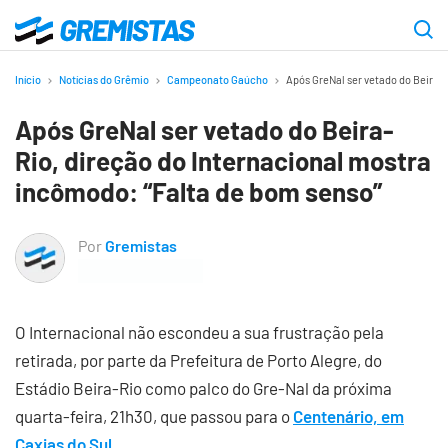
Ir
para
Gremistas
o
Início
Notícias do Grêmio
Campeonato Gaúcho
Após GreNal ser vetado do Beira-R
conteúdo
Após GreNal ser vetado do Beira-
principal
Rio, direção do Internacional mostra
incômodo: “Falta de bom senso”
Por
Gremistas
O Internacional não escondeu a sua frustração pela
retirada, por parte da Prefeitura de Porto Alegre, do
Estádio Beira-Rio como palco do Gre-Nal da próxima
quarta-feira, 21h30, que passou para o
Centenário, em
Caxias do Sul
.