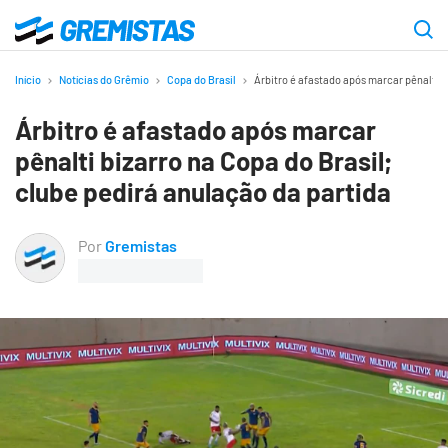
Ir
para
Gremistas
o
Início
Notícias do Grêmio
Copa do Brasil
Árbitro é afastado após marcar pênalti b
conteúdo
Árbitro é afastado após marcar
principal
pênalti bizarro na Copa do Brasil;
clube pedirá anulação da partida
Por
Gremistas