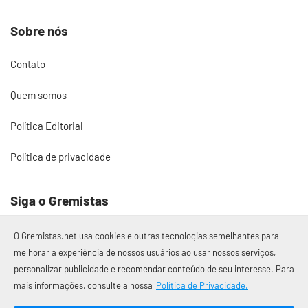
Sobre nós
Contato
Quem somos
Política Editorial
Política de privacidade
Siga o Gremistas
O Gremistas.net usa cookies e outras tecnologias semelhantes para
melhorar a experiência de nossos usuários ao usar nossos serviços,
personalizar publicidade e recomendar conteúdo de seu interesse. Para
© 2017 – 2026 Gremistas.net
mais informações, consulte a nossa
Política de Privacidade.
Gremistas.net — Porto Alegre/RS
CNPJ: 58.223.500/0001-72