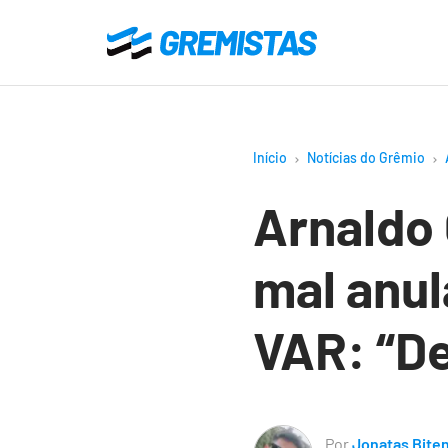
Ir
para
Gremistas
o
conteúdo
principal
Início
Notícias do Grêmio
Arnaldo 
mal anul
VAR: “De
Por
Jonatas Bite