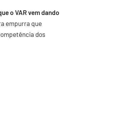
 que o VAR vem dando
rra empurra que
ncompetência dos