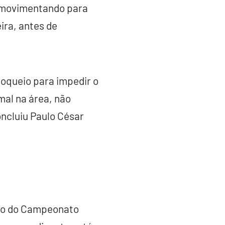
e movimentando para
ira, antes de
loqueio para impedir o
mal na área, não
oncluiu Paulo César
cio do Campeonato