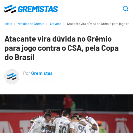
Ir
para
Gremistas
o
Início
Notícias do Grêmio
Aravena
Atacante vira dúvida no Grêmio para jogo contr
conteúdo
Atacante vira dúvida no Grêmio
principal
para jogo contra o CSA, pela Copa
do Brasil
Por
Gremistas