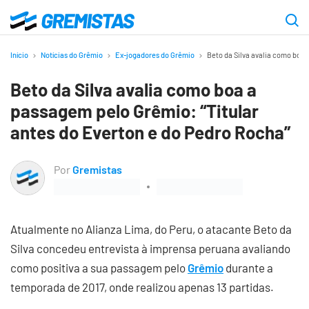
Ir
para
Gremistas
o
Início
Notícias do Grêmio
Ex-jogadores do Grêmio
Beto da Silva avalia como boa 
conteúdo
Beto da Silva avalia como boa a
principal
passagem pelo Grêmio: “Titular
antes do Everton e do Pedro Rocha”
Por
Gremistas
Atualmente no Alianza Lima, do Peru, o atacante Beto da
Silva concedeu entrevista à imprensa peruana avaliando
como positiva a sua passagem pelo
Grêmio
durante a
temporada de 2017, onde realizou apenas 13 partidas.