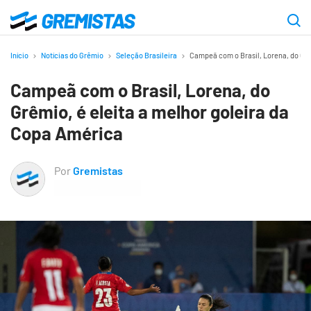
Ir
para
Gremistas
o
Início
Notícias do Grêmio
Seleção Brasileira
Campeã com o Brasil, Lorena, do Grê
conteúdo
Campeã com o Brasil, Lorena, do
principal
Grêmio, é eleita a melhor goleira da
Copa América
Por
Gremistas