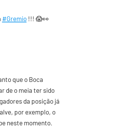
a
#Gremio
!!! 😱👀
tanto que o Boca
r de o meia ter sido
gadores da posição já
alve, por exemplo, o
ube neste momento.