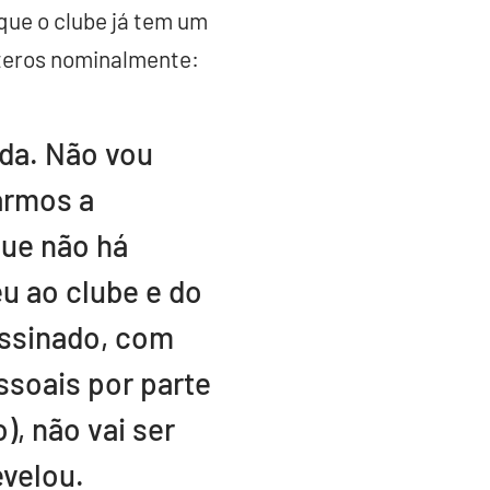
que o clube já tem um
teros nominalmente:
da. Não vou
armos a
que não há
eu ao clube e do
ssinado, com
ssoais por parte
), não vai ser
evelou.