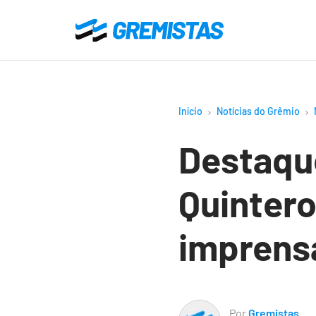
Ir
para
Gremistas
o
conteúdo
principal
Início
Notícias do Grêmio
Destaque
Quintero
imprens
Por
Gremistas