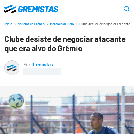
Ir
para
Gremistas
o
Início
Notícias do Grêmio
Mercado da Bola
Clube desiste de negociar atacante qu
conteúdo
Clube desiste de negociar atacante
principal
que era alvo do Grêmio
Por
Gremistas