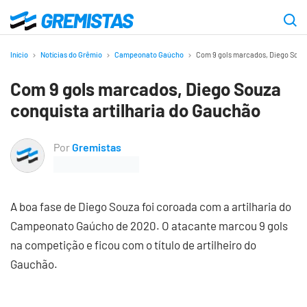
Ir
para
Gremistas
o
Início
Notícias do Grêmio
Campeonato Gaúcho
Com 9 gols marcados, Diego Souza
conteúdo
Com 9 gols marcados, Diego Souza
principal
conquista artilharia do Gauchão
Por
Gremistas
A boa fase de Diego Souza foi coroada com a artilharia do
Campeonato Gaúcho de 2020. O atacante marcou 9 gols
na competição e ficou com o título de artilheiro do
Gauchão.