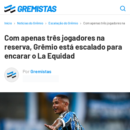
Ir
para
Gremistas
o
Início
Notícias do Grêmio
Escalação do Grêmio
Com apenas três jogadores na res
conteúdo
Com apenas três jogadores na
principal
reserva, Grêmio está escalado para
encarar o La Equidad
Por
Gremistas