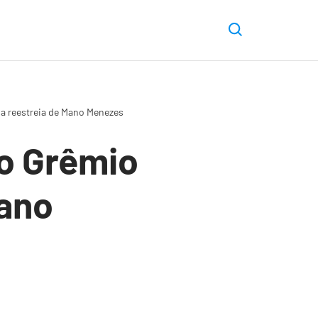
a reestreia de Mano Menezes
o Grêmio
Mano