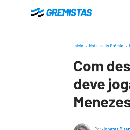
Ir
para
Gremistas
o
conteúdo
principal
Início
Notícias do Grêmio
Com des
deve jog
Meneze
Por
Jonatas Bite