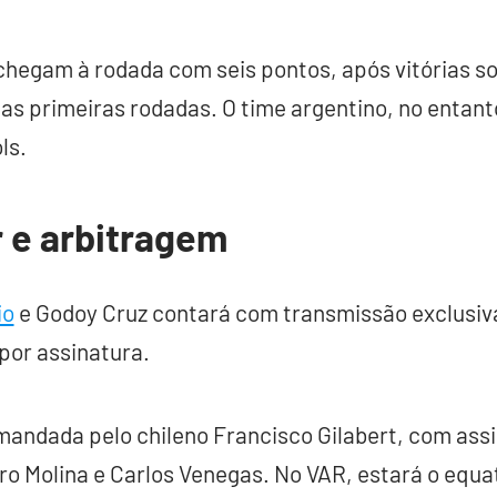
chegam à rodada com seis pontos, após vitórias s
uas primeiras rodadas. O time argentino, no entanto
ls.
r e arbitragem
io
e Godoy Cruz contará com transmissão exclusiv
por assinatura.
andada pelo chileno Francisco Gilabert, com assi
o Molina e Carlos Venegas. No VAR, estará o equa