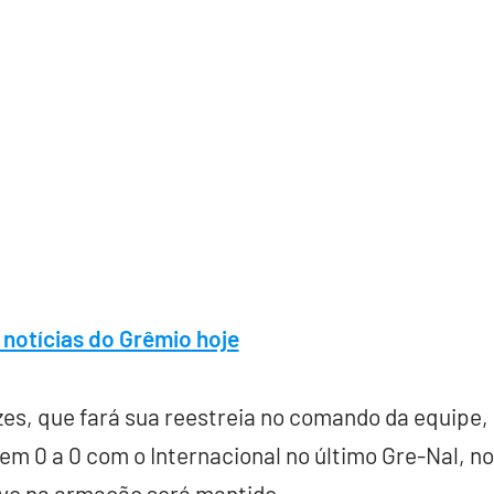
 notícias do Grêmio hoje
es, que fará sua reestreia no comando da equipe,
m 0 a 0 com o Internacional no último Gre-Nal, no
e na armação será mantido.