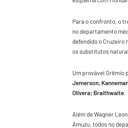
Para o confronto, o t
no departamento médi
defendido o Cruzeiro
os substitutos naturai
Um provável Grêmio p
Jemerson, Kannemann e
Olivera; Braithwaite
.
Além de Wagner Leonar
Amuzu, todos no depa