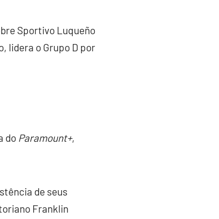
obre Sportivo Luqueño
, lidera o Grupo D por
a do
Paramount+
,
stência de seus
toriano Franklin