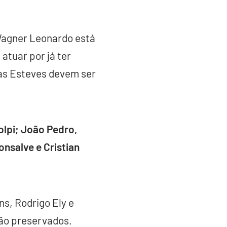
 Wagner Leonardo está
tuar por já ter
cas Esteves devem ser
olpi; João Pedro,
nsalve e Cristian
s, Rodrigo Ely e
ão preservados.