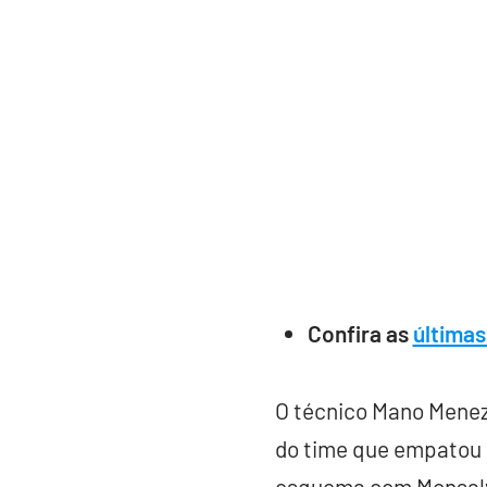
Confira as
últimas
O técnico Mano Menez
do time que empatou e
esquema com Monsalv