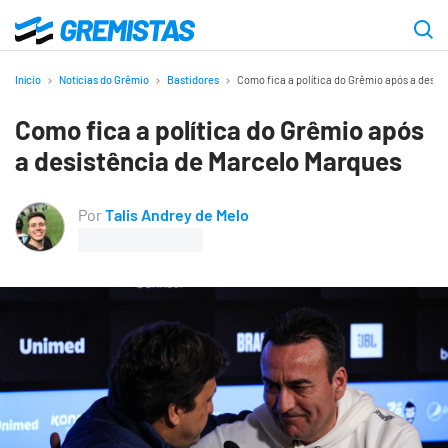
Ir
para
Gremistas
o
Início
Notícias do Grêmio
Bastidores
Como fica a política do Grêmio após a desi
conteúdo
Como fica a política do Grêmio após
principal
a desistência de Marcelo Marques
Por
Talis Andrey de Melo