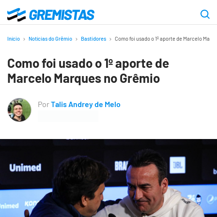
Ir
para
Gremistas
o
Início
Notícias do Grêmio
Bastidores
Como foi usado o 1º aporte de Marcelo Marq
conteúdo
Como foi usado o 1º aporte de
principal
Marcelo Marques no Grêmio
Por
Talis Andrey de Melo