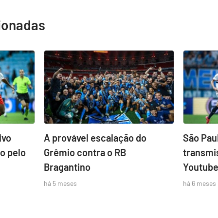
cionadas
ivo
A provável escalação do
São Pau
o pelo
Grêmio contra o RB
transmi
Bragantino
Youtube;
há 5 meses
há 6 meses