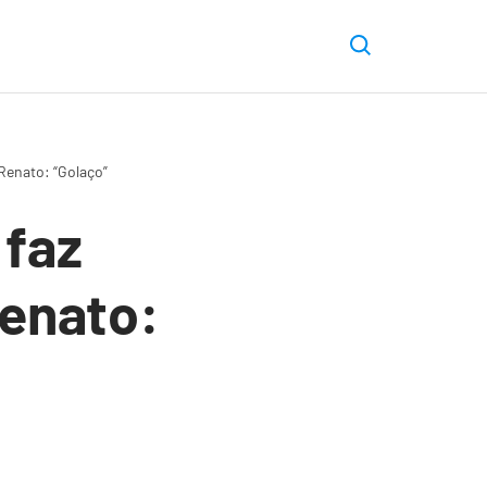
Renato: “Golaço”
 faz
enato: