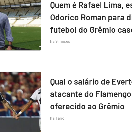
Quem é Rafael Lima, e
Odorico Roman para di
futebol do Grêmio caso
há 9 meses
Qual o salário de Ever
atacante do Flamengo 
oferecido ao Grêmio
há 1 ano