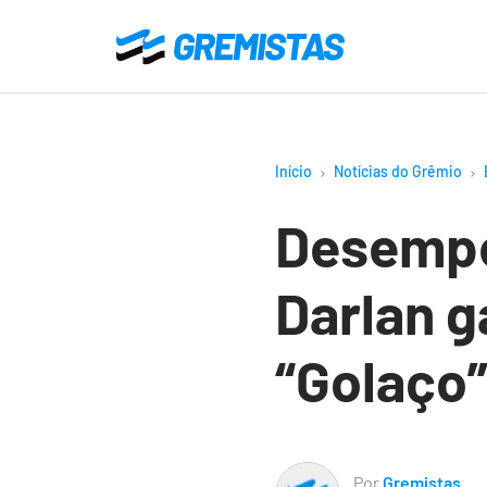
Ir
para
Gremistas
o
conteúdo
principal
Início
Notícias do Grêmio
Desempe
Darlan 
“Golaço
Por
Gremistas