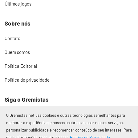
Últimos jogos
Sobre nós
Contato
Quem somos
Política Editorial
Política de privacidade
Siga o Gremistas
O Gremistas.net usa cookies e outras tecnologias semelhantes para
melhorar a experiência de nossos usuários ao usar nossos serviços,
personalizar publicidade e recomendar conteúdo de seu interesse. Para
© 2017 – 2026 Gremistas.net
mais informações, consulte a nossa
Política de Privacidade.