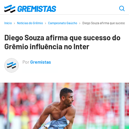
Ir
para
Gremistas
o
Início
Notícias do Grêmio
Campeonato Gaúcho
Diego Souza afirma que sucesso d
conteúdo
Diego Souza afirma que sucesso do
principal
Grêmio influência no Inter
Por
Gremistas