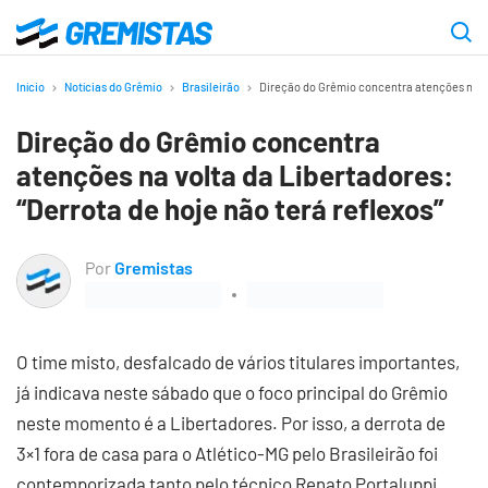
Ir
para
Gremistas
o
Início
Notícias do Grêmio
Brasileirão
Direção do Grêmio concentra atenções na vol
conteúdo
Direção do Grêmio concentra
principal
atenções na volta da Libertadores:
“Derrota de hoje não terá reflexos”
Por
Gremistas
O time misto, desfalcado de vários titulares importantes,
já indicava neste sábado que o foco principal do Grêmio
neste momento é a Libertadores. Por isso, a derrota de
3×1 fora de casa para o Atlético-MG pelo Brasileirão foi
contemporizada tanto pelo técnico Renato Portaluppi