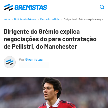
Ir
para
Gremistas
o
Início
Notícias do Grêmio
Mercado da Bola
Dirigente do Grêmio explica negociaçõ
conteúdo
Dirigente do Grêmio explica
principal
negociações do para contratação
de Pellistri, do Manchester
Por
Gremistas