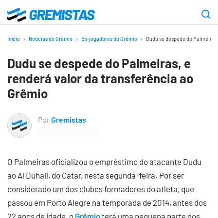
Ir
para
Gremistas
o
Início
Notícias do Grêmio
Ex-jogadores do Grêmio
Dudu se despede do Palmeiras, 
conteúdo
Dudu se despede do Palmeiras, e
principal
renderá valor da transferência ao
Grêmio
Por
Gremistas
O Palmeiras oficializou o empréstimo do atacante Dudu
ao Al Duhail, do Catar, nesta segunda-feira. Por ser
considerado um dos clubes formadores do atleta, que
passou em Porto Alegre na temporada de 2014, antes dos
22 anos de idade, o
Grêmio
terá uma pequena parte dos