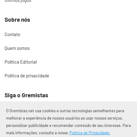
Últimos jogos
Sobre nós
Contato
Quem somos
Política Editorial
Política de privacidade
Siga o Gremistas
O Gremistas.net usa cookies e outras tecnologias semelhantes para
melhorar a experiência de nossos usuários ao usar nossos serviços,
personalizar publicidade e recomendar conteúdo de seu interesse. Para
© 2017 – 2026 Gremistas.net
mais informações, consulte a nossa
Política de Privacidade.
Gremistas.net — Porto Alegre/RS