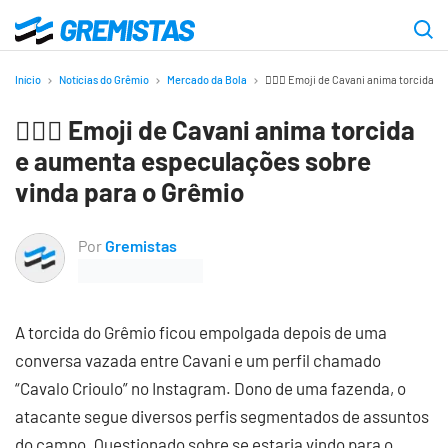
Ir
para
Gremistas
o
Início
Notícias do Grêmio
Mercado da Bola
🤷🏻‍♂️ Emoji de Cavani anima torcida
conteúdo
🤷🏻‍♂️ Emoji de Cavani anima torcida
principal
e aumenta especulações sobre
vinda para o Grêmio
Por
Gremistas
A torcida do Grêmio ficou empolgada depois de uma
conversa vazada entre Cavani e um perfil chamado
“Cavalo Crioulo” no Instagram. Dono de uma fazenda, o
atacante segue diversos perfis segmentados de assuntos
do campo. Questionado sobre se estaria vindo para o