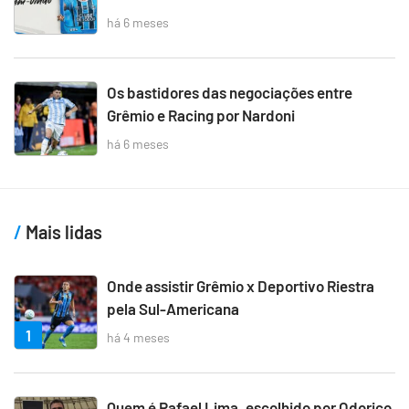
há 6 meses
Os bastidores das negociações entre
Grêmio e Racing por Nardoni
há 6 meses
Mais lidas
Onde assistir Grêmio x Deportivo Riestra
pela Sul-Americana
1
há 4 meses
Quem é Rafael Lima, escolhido por Odorico