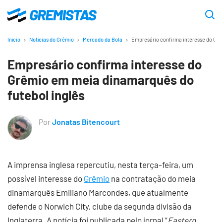
Ir
para
Gremistas
o
Início
Notícias do Grêmio
Mercado da Bola
Empresário confirma interesse do Grê
conteúdo
Empresário confirma interesse do
principal
Grêmio em meia dinamarquês do
futebol inglês
Por
Jonatas Bitencourt
A imprensa inglesa repercutiu, nesta terça-feira, um
possível interesse do
Grêmio
na contratação do meia
dinamarquês Emiliano Marcondes, que atualmente
defende o Norwich City, clube da segunda divisão da
Inglaterra. A notícia foi publicada pelo jornal “
Eastern