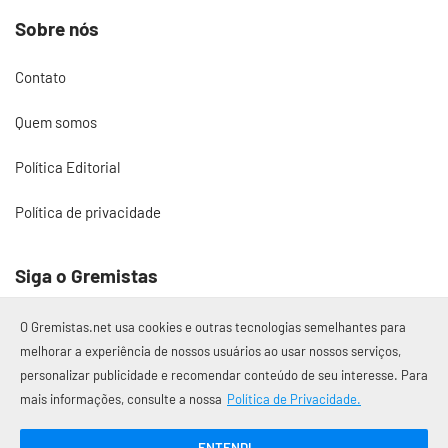
Sobre nós
Contato
Quem somos
Política Editorial
Política de privacidade
Siga o Gremistas
O Gremistas.net usa cookies e outras tecnologias semelhantes para
melhorar a experiência de nossos usuários ao usar nossos serviços,
personalizar publicidade e recomendar conteúdo de seu interesse. Para
© 2017 – 2026 Gremistas.net
mais informações, consulte a nossa
Política de Privacidade.
Gremistas.net — Porto Alegre/RS
CNPJ: 58.223.500/0001-72
ENTENDI