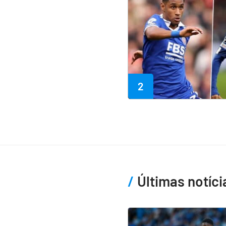
2
Últimas notíci