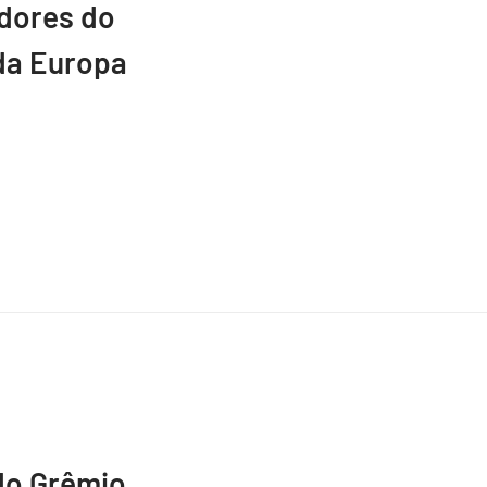
adores do
da Europa
do Grêmio