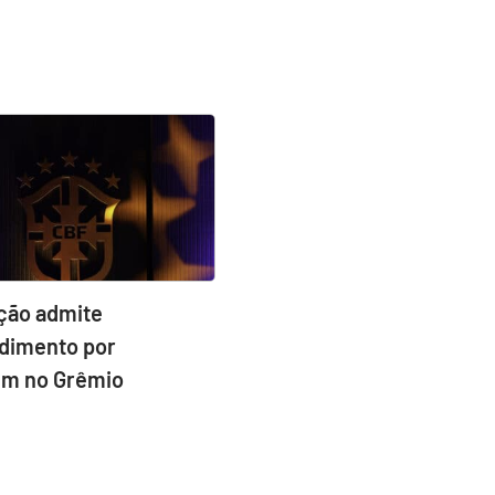
ção admite
dimento por
m no Grêmio