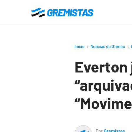
Ir
para
Gremistas
o
conteúdo
principal
Início
Notícias do Grêmio
Everton 
“arquiva
“Movime
Por
Gremistas