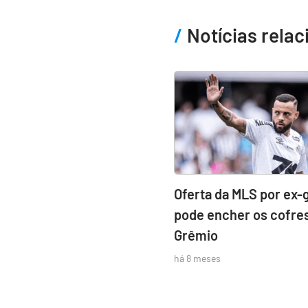
Notícias rela
Oferta da MLS por ex-
pode encher os cofre
Grêmio
há 8 meses