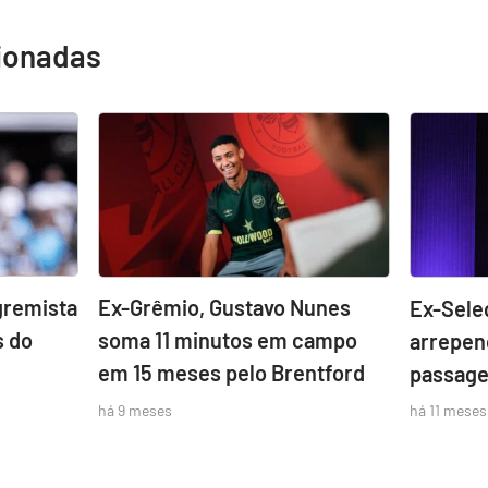
cionadas
gremista
Ex-Grêmio, Gustavo Nunes
Ex-Sele
s do
soma 11 minutos em campo
arrepen
em 15 meses pelo Brentford
passage
há 9 meses
há 11 meses