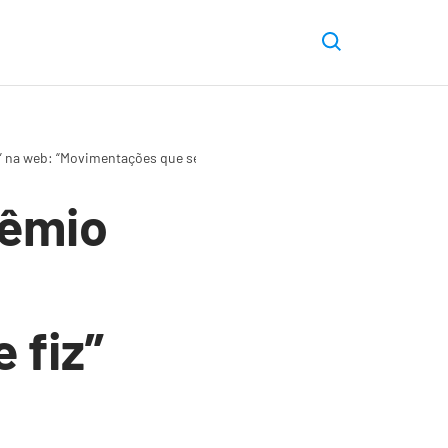
s” na web: “Movimentações que sempre fiz”
rêmio
 fiz”