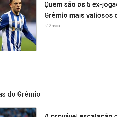
Quem são os 5 ex-jog
Grêmio mais valiosos 
há 2 anos
as do Grêmio
A provável escalação 