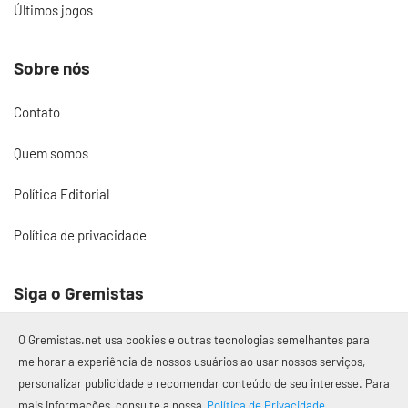
Últimos jogos
Sobre nós
Contato
Quem somos
Política Editorial
Política de privacidade
Siga o Gremistas
O Gremistas.net usa cookies e outras tecnologias semelhantes para
melhorar a experiência de nossos usuários ao usar nossos serviços,
personalizar publicidade e recomendar conteúdo de seu interesse. Para
© 2017 – 2026 Gremistas.net
mais informações, consulte a nossa
Política de Privacidade.
Gremistas.net — Porto Alegre/RS