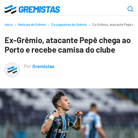
Ir
para
Gremistas
o
Início
Notícias do Grêmio
Ex-jogadores do Grêmio
Ex-Grêmio, atacante Pepê cheg
conteúdo
Ex-Grêmio, atacante Pepê chega ao
principal
Porto e recebe camisa do clube
Por
Gremistas